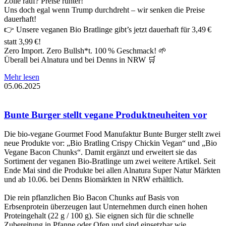
Zölle rauf? Preise runter!
Uns doch egal wenn Trump durchdreht – wir senken die Preise
dauerhaft!
👉 Unsere veganen Bio Bratlinge gibt’s jetzt dauerhaft für 3,49 €
statt 3,99 €!
Zero Import. Zero Bullsh*t. 100 % Geschmack! 🌱
Überall bei Alnatura und bei Denns in NRW 🛒
Mehr lesen
05.06.2025
Bunte Burger stellt vegane Produktneuheiten vor
Die bio-vegane Gourmet Food Manufaktur Bunte Burger stellt zwei
neue Produkte vor: „Bio Bratling Crispy Chickin Vegan“ und „Bio
Vegane Bacon Chunks“. Damit ergänzt und erweitert sie das
Sortiment der veganen Bio-Bratlinge um zwei weitere Artikel. Seit
Ende Mai sind die Produkte bei allen Alnatura Super Natur Märkten
und ab 10.06. bei Denns Biomärkten in NRW erhältlich.
Die rein pflanzlichen Bio Bacon Chunks auf Basis von
Erbsenprotein überzeugen laut Unternehmen durch einen hohen
Proteingehalt (22 g / 100 g). Sie eignen sich für die schnelle
Zubereitung in Pfanne oder Ofen und sind einsetzbar wie